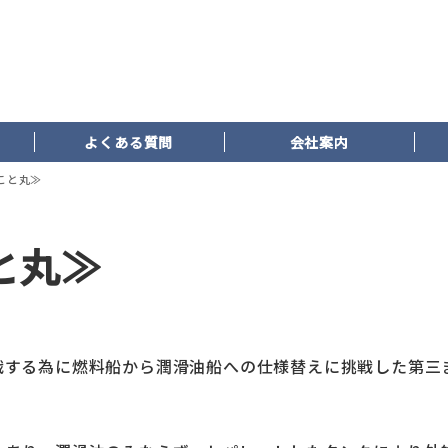
よくある質問
会社案内
こと丸≫
と丸≫
戦する為に燃料船から潤滑油船への仕様替えに挑戦した第三