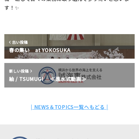
す！✨
古い投稿
春の集い at YOKOSUKA
新しい投稿
紬 / TSUMUGI ≪進水式動画≫
| NEWS＆TOPICS一覧へもどる |