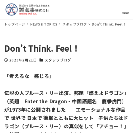
MENU
トップページ
NEWS＆TOPICS
スタッフブログ
Don’t Think. Feel
！
Don’t Think. Feel
！
2023年2月21日
スタッフブログ
投稿日
カテゴリー
「考えるな 感じろ」
伝説の人ブルース・リー出演、邦題「燃えよドラゴン」
（英題 Enter the Dragon・中国語題名
龍爭虎鬥
）
が1973年に公開されました エモーショナルな作品
で 世界で 日本で 衝撃とともに大ヒット 子供たちはド
ラゴン（ブルース・リー）の真似をして「アチョー！」